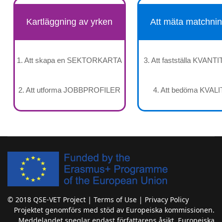
Kartläggning av yrken
Att mäta matchni
1. Att skapa en SEKTORKARTA
3. Att fastställa KVAN
2. Att utforma JOBBPROFILER
4. Att bedöma KVAL
© 2018 QSE-VET Project | Terms of Use | Privacy Policy
Projektet genomförs med stöd av Europeiska kommissionen.
Meddelandet speglar endast författarens åsikt. Europeiska