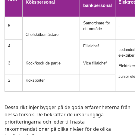
Kökspersonal
Elektro
bankpersonal
Samordnare för
5
-
ett område
Chefsköksmästare
4
Filialchef
Ledande/
elektriker
3
Kock/kock de partie
Vice filialchef
Elektriker
Junior ele
2
Köksporter
Dessa riktlinjer bygger på de goda erfarenheterna från
dessa försök. De bekräftar de ursprungliga
prioriteringarna och leder till nästa
rekommendationer på olika nivåer för de olika